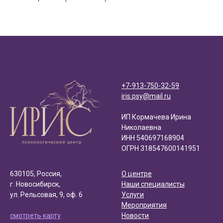
+7-913-750-32-59
iris.psy@mail.ru
ИП Кормачева Ирина
Николаевна
ИНН 540697168904
ОГРН 318547600141951
630105, Россия,
О центре
г. Новосибирск,
Наши специалисты
ул. Рельсовая, 9, оф. 6
Услуги
Мероприятия
смотреть карту
Новости